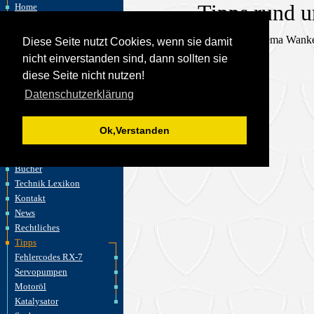
Tipps rund 
Home
Felix Wankel
Wankelmotor
Hier werden Tipps ums Thema Wankelm
Diese Seite nutzt Cookies, wenn sie damit
akt. Entwicklungen
nicht einverstanden sind, dann sollten sie
Fahrzeuge
diese Seite nicht nutzen!
Flugzeuge
Datenschutzerklärung
Motorräder
Wasserfahrzeuge
Motoren
Ok,Verstanden
Museen
Links
Bücher
Technik Lexikon
Kontakt
News
Rechtliches
Tipps
Fehlercodes RX-7
Servopumpen
Motoröl
Katalysator