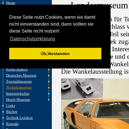
Landesmuseum f
Home
Felix Wankel
Wankelmotor
Diese Seite nutzt Cookies, wenn sie damit
Im Landesmuseum für Tec
akt. Entwicklungen
nicht einverstanden sind, dann sollten sie
der technische Nachlass 
Fahrzeuge
diese Seite nicht nutzen!
Außerdem ist ein Teil sei
Flugzeuge
Datenschutzerklärung
Motorräder
Museums Bibliothek zugä
Wasserfahrzeuge
wissenschaftliches Inter
Motoren
Ok,Verstanden
Außer einer Vitrine und 
Museen
wenig über Felix Wankels
Autovision
Rosso Bianco
Die Wankelausstellung is
Deutsches Museum
Zweiradmuseum
Technikmuseum
Industriekultur
Horch Museum
Links
Bücher
Technik Lexikon
Kontakt